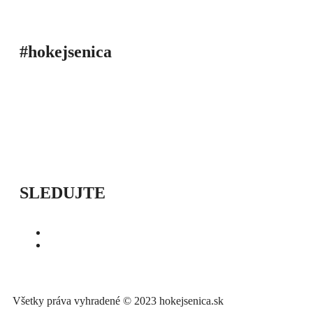
#hokejsenica
ÚVOD
SEZÓNY
HRÁČI
ŠTATISTIKY
TABUĽKY
INFO
POĎAKOVANIE
PRIPRAVUJEME
SLEDUJTE
Všetky práva vyhradené © 2023 hokejsenica.sk