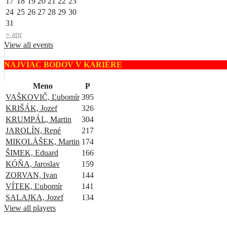
17
18
19
20
21
22
23
24
25
26
27
28
29
30
31
« apr
View all events
NAJVIAC BODOV V KARIÉRE
Meno
P
VAŠKOVIČ, Ľubomír
395
KRIŠÁK, Jozef
326
KRUMPÁL, Martin
304
JAROLÍN, René
217
MIKOLÁŠEK, Martin
174
ŠIMEK, Eduard
166
KÓŇA, Jaroslav
159
ZORVAN, Ivan
144
VÍTEK, Ľubomír
141
SALAJKA, Jozef
134
View all players