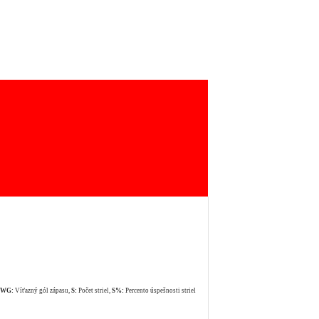
WG:
Víťazný gól zápasu,
S:
Počet striel,
S%:
Percento úspešnosti striel