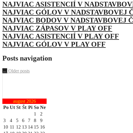
NAJVIAC ASISTENCIÍ V NADSTAVBOV
NAJVIAC GÓLOV V NADSTAVBOVEJ Č
NAJVIAC BODOV V NADSTAVBOVEJ Č
NAJVIAC ZÁPASOV V PLAY OFF
NAJVIAC ASISTENCIÍ V PLAY OFF
NAJVIAC GÓLOV V PLAY OFF
Posts navigation
←
Older posts
august 2026
Po
Ut
St
Št
Pi
So
Ne
1
2
3
4
5
6
7
8
9
10
11
12
13
14
15
16