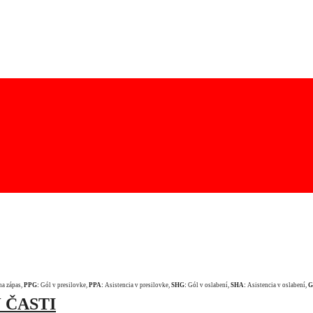
na zápas,
PPG:
Gól v presilovke,
PPA:
Asistencia v presilovke,
SHG:
Gól v oslabení,
SHA:
Asistencia v oslabení,
G
 ČASTI