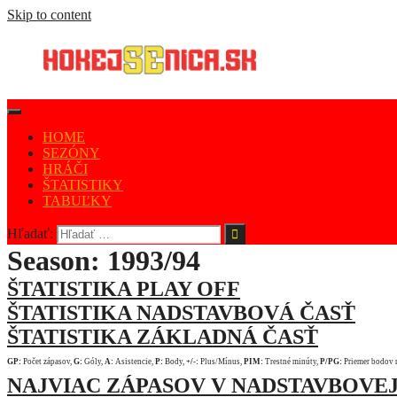
Skip to content
HOME
SEZÓNY
HRÁČI
ŠTATISTIKY
TABUĽKY
Hľadať:
Season:
1993/94
ŠTATISTIKA PLAY OFF
ŠTATISTIKA NADSTAVBOVÁ ČASŤ
ŠTATISTIKA ZÁKLADNÁ ČASŤ
GP:
Počet zápasov,
G:
Góly,
A:
Asistencie,
P:
Body,
+/-:
Plus/Mínus,
PIM:
Trestné minúty,
P/PG:
Priemer bodov 
NAJVIAC ZÁPASOV V NADSTAVBOVEJ