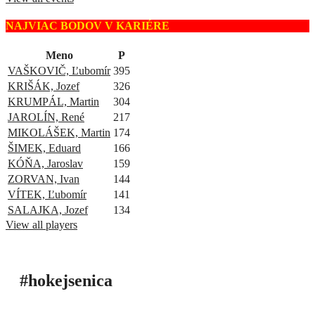
NAJVIAC BODOV V KARIÉRE
Meno
P
VAŠKOVIČ, Ľubomír
395
KRIŠÁK, Jozef
326
KRUMPÁL, Martin
304
JAROLÍN, René
217
MIKOLÁŠEK, Martin
174
ŠIMEK, Eduard
166
KÓŇA, Jaroslav
159
ZORVAN, Ivan
144
VÍTEK, Ľubomír
141
SALAJKA, Jozef
134
View all players
#hokejsenica