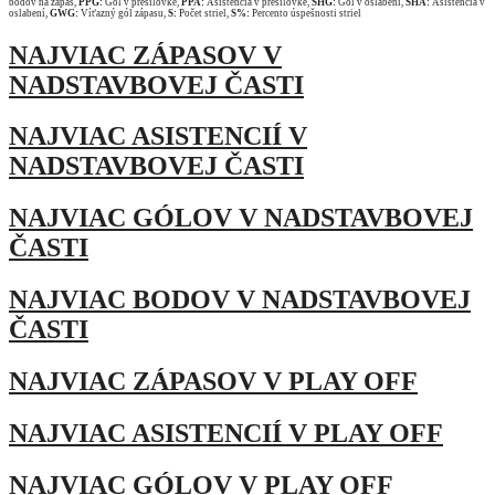
bodov na zápas,
PPG:
Gól v presilovke,
PPA:
Asistencia v presilovke,
SHG:
Gól v oslabení,
SHA:
Asistencia v
oslabení,
GWG:
Víťazný gól zápasu,
S:
Počet striel,
S%:
Percento úspešnosti striel
NAJVIAC ZÁPASOV V
NADSTAVBOVEJ ČASTI
NAJVIAC ASISTENCIÍ V
NADSTAVBOVEJ ČASTI
NAJVIAC GÓLOV V NADSTAVBOVEJ
ČASTI
NAJVIAC BODOV V NADSTAVBOVEJ
ČASTI
NAJVIAC ZÁPASOV V PLAY OFF
NAJVIAC ASISTENCIÍ V PLAY OFF
NAJVIAC GÓLOV V PLAY OFF