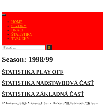
HOME
SEZÓNY
HRÁČI
ŠTATISTIKY
TABUĽKY
Season:
1998/99
ŠTATISTIKA PLAY OFF
ŠTATISTIKA NADSTAVBOVÁ ČASŤ
ŠTATISTIKA ZÁKLADNÁ ČASŤ
GP:
Počet zápasov,
G:
Góly,
A:
Asistencie,
P:
Body,
+/-:
Plus/Mínus,
PIM:
Trestné minúty,
P/PG:
Priemer