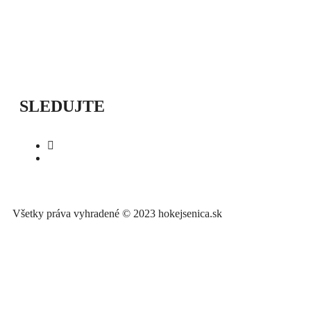
ÚVOD
SEZÓNY
HRÁČI
ŠTATISTIKY
TABUĽKY
INFO
POĎAKOVANIE
PRIPRAVUJEME
SLEDUJTE
Všetky práva vyhradené © 2023 hokejsenica.sk