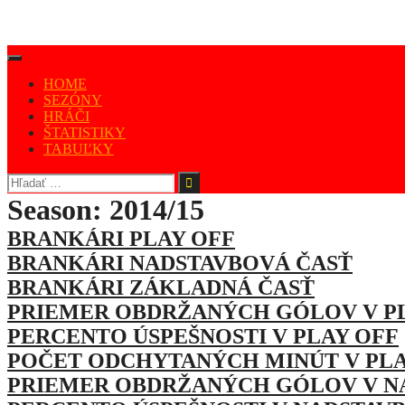
Skip
to
content
HOME
SEZÓNY
HRÁČI
ŠTATISTIKY
TABUĽKY
Hľadať:
Season:
2014/15
BRANKÁRI PLAY OFF
BRANKÁRI NADSTAVBOVÁ ČASŤ
BRANKÁRI ZÁKLADNÁ ČASŤ
PRIEMER OBDRŽANÝCH GÓLOV V P
PERCENTO ÚSPEŠNOSTI V PLAY OFF
POČET ODCHYTANÝCH MINÚT V PLA
PRIEMER OBDRŽANÝCH GÓLOV V N