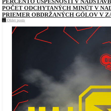
PERCENTO ÚSPEŠNOSTI V NADSTAVB
POČET ODCHYTANÝCH MINÚT V NAD
PRIEMER OBDRŽANÝCH GÓLOV V Z
Posts
←
Older posts
navigation