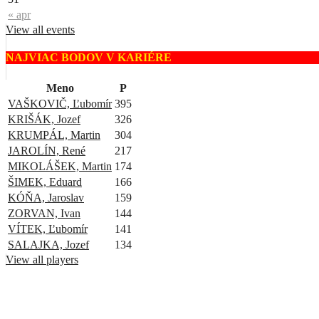
« apr
View all events
NAJVIAC BODOV V KARIÉRE
Meno
P
VAŠKOVIČ, Ľubomír
395
KRIŠÁK, Jozef
326
KRUMPÁL, Martin
304
JAROLÍN, René
217
MIKOLÁŠEK, Martin
174
ŠIMEK, Eduard
166
KÓŇA, Jaroslav
159
ZORVAN, Ivan
144
VÍTEK, Ľubomír
141
SALAJKA, Jozef
134
View all players