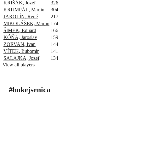
KRIŠÁK, Jozef
326
KRUMPÁL, Martin
304
JAROLÍN, René
217
MIKOLÁŠEK, Martin
174
ŠIMEK, Eduard
166
KÓŇA, Jaroslav
159
ZORVAN, Ivan
144
VÍTEK, Ľubomír
141
SALAJKA, Jozef
134
View all players
#hokejsenica
ÚVOD
SEZÓNY
HRÁČI
ŠTATISTIKY
TABUĽKY
INFO
POĎAKOVANIE
PRIPRAVUJEME