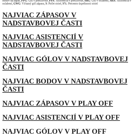
bodov na zápas,
PPG:
Gól v presilovke,
PPA:
Asistencia v presilovke,
SHG:
Gól v oslabení,
SHA:
Asistencia v
oslabení,
GWG:
Víťazný gól zápasu,
S:
Počet striel,
S%:
Percento úspešnosti striel
NAJVIAC ZÁPASOV V
NADSTAVBOVEJ ČASTI
NAJVIAC ASISTENCIÍ V
NADSTAVBOVEJ ČASTI
NAJVIAC GÓLOV V NADSTAVBOVEJ
ČASTI
NAJVIAC BODOV V NADSTAVBOVEJ
ČASTI
NAJVIAC ZÁPASOV V PLAY OFF
NAJVIAC ASISTENCIÍ V PLAY OFF
NAJVIAC GÓLOV V PLAY OFF