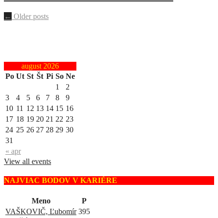
←
Older posts
august 2026
Po
Ut
St
Št
Pi
So
Ne
1
2
3
4
5
6
7
8
9
10
11
12
13
14
15
16
17
18
19
20
21
22
23
24
25
26
27
28
29
30
31
« apr
View all events
NAJVIAC BODOV V KARIÉRE
Meno
P
VAŠKOVIČ, Ľubomír
395