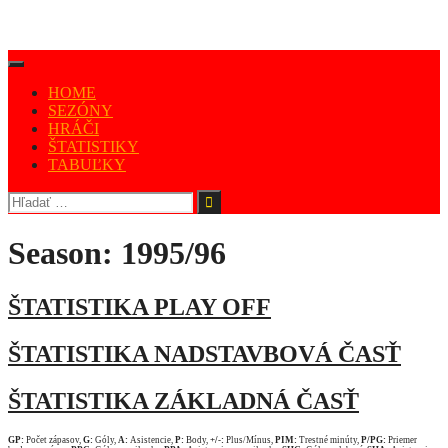
HOME
SEZÓNY
HRÁČI
ŠTATISTIKY
TABUĽKY
Season:
1995/96
ŠTATISTIKA PLAY OFF
ŠTATISTIKA NADSTAVBOVÁ ČASŤ
ŠTATISTIKA ZÁKLADNÁ ČASŤ
GP:
Počet zápasov,
G:
Góly,
A:
Asistencie,
P:
Body,
+/-:
Plus/Mínus,
PIM:
Trestné minúty,
P/PG:
Priemer