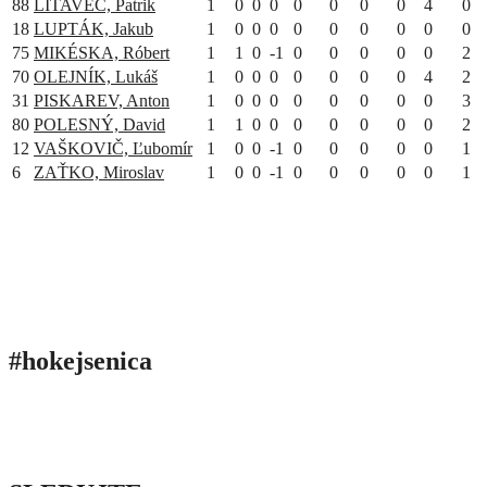
88
LITAVEC, Patrik
1
0
0
0
0
0
0
0
4
0
18
LUPTÁK, Jakub
1
0
0
0
0
0
0
0
0
0
75
MIKÉSKA, Róbert
1
1
0
-1
0
0
0
0
0
2
70
OLEJNÍK, Lukáš
1
0
0
0
0
0
0
0
4
2
31
PISKAREV, Anton
1
0
0
0
0
0
0
0
0
3
80
POLESNÝ, David
1
1
0
0
0
0
0
0
0
2
12
VAŠKOVIČ, Ľubomír
1
0
0
-1
0
0
0
0
0
1
6
ZAŤKO, Miroslav
1
0
0
-1
0
0
0
0
0
1
#hokejsenica
ÚVOD
SEZÓNY
HRÁČI
ŠTATISTIKY
TABUĽKY
INFO
POĎAKOVANIE
PRIPRAVUJEME