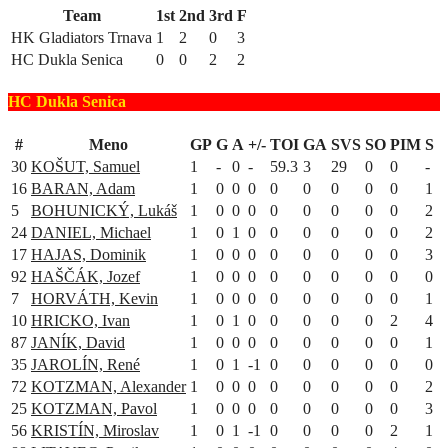
Team
1st
2nd
3rd
F
HK Gladiators Trnava
1
2
0
3
HC Dukla Senica
0
0
2
2
HC Dukla Senica
#
Meno
GP
G
A
+/-
TOI
GA
SVS
SO
PIM
S
30
KOŠUT, Samuel
1
-
0
-
59.3
3
29
0
0
-
16
BARAN, Adam
1
0
0
0
0
0
0
0
0
1
5
BOHUNICKÝ, Lukáš
1
0
0
0
0
0
0
0
0
2
24
DANIEL, Michael
1
0
1
0
0
0
0
0
0
2
17
HAJAS, Dominik
1
0
0
0
0
0
0
0
0
3
92
HAŠČÁK, Jozef
1
0
0
0
0
0
0
0
0
0
7
HORVÁTH, Kevin
1
0
0
0
0
0
0
0
0
1
10
HRICKO, Ivan
1
0
1
0
0
0
0
0
2
4
87
JANÍK, David
1
0
0
0
0
0
0
0
0
1
35
JAROLÍN, René
1
0
1
-1
0
0
0
0
0
0
72
KOTZMAN, Alexander
1
0
0
0
0
0
0
0
0
2
25
KOTZMAN, Pavol
1
0
0
0
0
0
0
0
0
3
56
KRISTÍN, Miroslav
1
0
1
-1
0
0
0
0
2
1