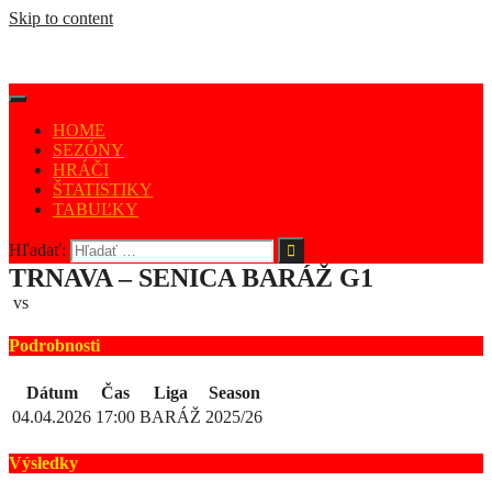
Skip to content
HOME
SEZÓNY
HRÁČI
ŠTATISTIKY
TABUĽKY
Hľadať:
TRNAVA – SENICA BARÁŽ G1
vs
Podrobnosti
Dátum
Čas
Liga
Season
04.04.2026
17:00
BARÁŽ
2025/26
Výsledky