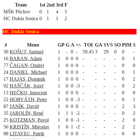
Team
1st
2nd
3rd
F
MŠK Púchov
0
1
4
5
HC Dukla Senica
0
1
1
2
HC Dukla Senica
#
Meno
GP
G
A
+/-
TOI
GA
SVS
SO
PIM
S
30
KOŠUT, Samuel
1
-
0
-
59.45
3
29
0
0
-
16
BARAN, Adam
1
0
0
0
-
-
-
-
0
1
77
ČAGAN, Ondrej
1
0
0
0
-
-
-
-
0
0
24
DANIEL, Michael
1
0
0
0
-
-
-
-
0
1
17
HAJAS, Dominik
1
0
0
0
-
-
-
-
0
2
92
HAŠČÁK, Jozef
1
0
0
-3
-
-
-
-
0
2
13
HEČKO, Innocent
1
0
0
0
-
-
-
-
0
0
22
HORVÁTH, Peter
1
0
0
-3
-
-
-
-
0
1
87
JANÍK, David
1
0
0
0
-
-
-
-
2
3
35
JAROLÍN, René
1
1
1
-2
-
-
-
-
0
2
25
KOTZMAN, Pavol
1
0
0
-1
-
-
-
-
2
0
56
KRISTÍN, Miroslav
1
0
1
-2
-
-
-
-
2
2
88
LITAVEC, Patrik
1
0
0
0
-
-
-
-
0
0