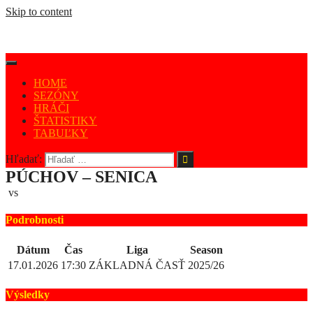
Skip to content
HOME
SEZÓNY
HRÁČI
ŠTATISTIKY
TABUĽKY
Hľadať:
PÚCHOV – SENICA
vs
Podrobnosti
Dátum
Čas
Liga
Season
17.01.2026
17:30
ZÁKLADNÁ ČASŤ
2025/26
Výsledky