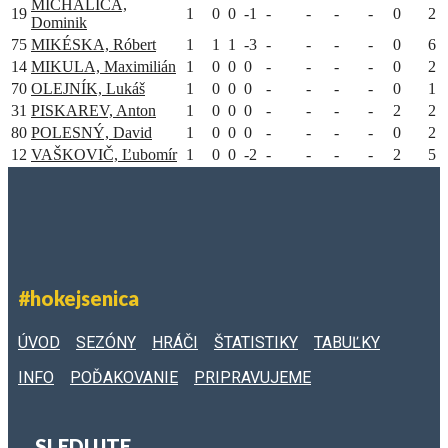
MICHALICA,
19
1
0
0
-1
-
-
-
-
0
2
Dominik
75
MIKÉSKA, Róbert
1
1
1
-3
-
-
-
-
0
6
14
MIKULA, Maximilián
1
0
0
0
-
-
-
-
0
2
70
OLEJNÍK, Lukáš
1
0
0
0
-
-
-
-
0
1
31
PISKAREV, Anton
1
0
0
0
-
-
-
-
2
2
80
POLESNÝ, David
1
0
0
0
-
-
-
-
0
2
12
VAŠKOVIČ, Ľubomír
1
0
0
-2
-
-
-
-
2
5
#hokejsenica
ÚVOD
SEZÓNY
HRÁČI
ŠTATISTIKY
TABUĽKY
INFO
POĎAKOVANIE
PRIPRAVUJEME
SLEDUJTE