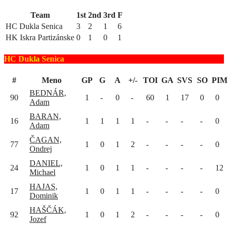
Team
1st
2nd
3rd
F
HC Dukla Senica
3
2
1
6
HK Iskra Partizánske
0
1
0
1
HC Dukla Senica
#
Meno
GP
G
A
+/-
TOI
GA
SVS
SO
PIM
BEDNÁR,
90
1
-
0
-
60
1
17
0
0
Adam
BARAN,
16
1
1
1
1
-
-
-
-
0
Adam
ČAGAN,
77
1
0
1
2
-
-
-
-
0
Ondrej
DANIEL,
24
1
0
1
1
-
-
-
-
12
Michael
HAJAS,
17
1
0
1
1
-
-
-
-
0
Dominik
HAŠČÁK,
92
1
0
1
2
-
-
-
-
0
Jozef