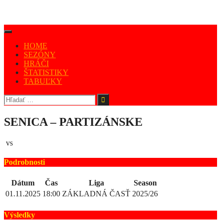
HOME
SEZÓNY
HRÁČI
ŠTATISTIKY
TABUĽKY
SENICA – PARTIZÁNSKE
vs
Podrobnosti
Dátum
Čas
Liga
Season
01.11.2025
18:00
ZÁKLADNÁ ČASŤ
2025/26
Výsledky