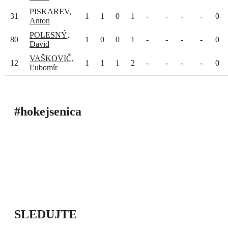
PISKAREV,
31
1
1
0
1
-
-
-
-
0
Anton
POLESNÝ,
80
1
0
0
1
-
-
-
-
0
David
VAŠKOVIČ,
12
1
1
1
2
-
-
-
-
0
Ľubomír
#hokejsenica
ÚVOD
SEZÓNY
HRÁČI
ŠTATISTIKY
TABUĽKY
INFO
POĎAKOVANIE
PRIPRAVUJEME
SLEDUJTE