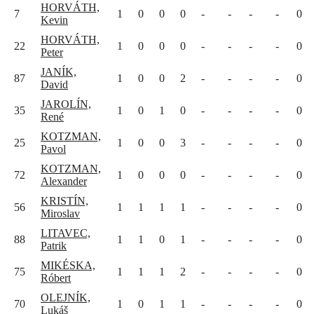
HORVÁTH,
7
1
0
0
0
-
-
-
-
0
Kevin
HORVÁTH,
22
1
0
0
0
-
-
-
-
0
Peter
JANÍK,
87
1
0
0
2
-
-
-
-
0
David
JAROLÍN,
35
1
0
1
0
-
-
-
-
0
René
KOTZMAN,
25
1
0
0
3
-
-
-
-
0
Pavol
KOTZMAN,
72
1
0
0
0
-
-
-
-
0
Alexander
KRISTÍN,
56
1
1
1
1
-
-
-
-
0
Miroslav
LITAVEC,
88
1
1
0
1
-
-
-
-
0
Patrik
MIKÉSKA,
75
1
1
1
2
-
-
-
-
0
Róbert
OLEJNÍK,
70
1
0
1
1
-
-
-
-
0
Lukáš