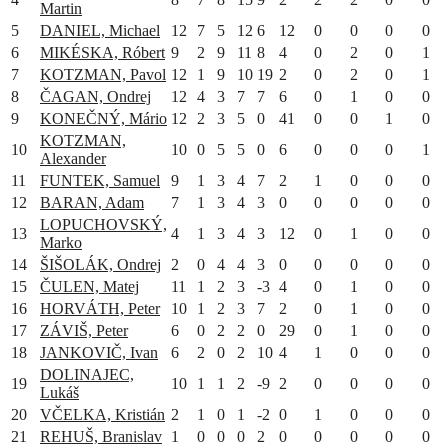
Martin
5
DANIEL, Michael
12
7
5
12
6
12
0
0
0
0
6
MIKÉSKA, Róbert
9
2
9
11
8
4
0
2
0
1
7
KOTZMAN, Pavol
12
1
9
10
19
2
0
2
0
1
8
ČAGAN, Ondrej
12
4
3
7
7
6
0
1
0
0
9
KONEČNÝ, Mário
12
2
3
5
0
41
0
0
1
0
KOTZMAN,
10
10
0
5
5
0
6
0
0
0
1
Alexander
11
FUNTEK, Samuel
9
1
3
4
7
2
1
0
0
0
12
BARAN, Adam
7
1
3
4
3
0
0
0
0
0
LOPUCHOVSKÝ,
13
4
1
3
4
3
12
0
1
0
0
Marko
14
ŠIŠOLÁK, Ondrej
2
0
4
4
3
0
0
0
0
0
15
ČULEN, Matej
11
1
2
3
-3
4
0
1
0
0
16
HORVÁTH, Peter
10
1
2
3
7
2
0
1
0
0
17
ZÁVIŠ, Peter
6
0
2
2
0
29
0
1
0
0
18
JANKOVIČ, Ivan
6
2
0
2
10
4
1
0
0
0
DOLINAJEC,
19
10
1
1
2
-9
2
0
0
0
0
Lukáš
20
VČELKA, Kristián
2
1
0
1
-2
0
1
0
0
0
21
REHUŠ, Branislav
1
0
0
0
2
0
0
0
0
0