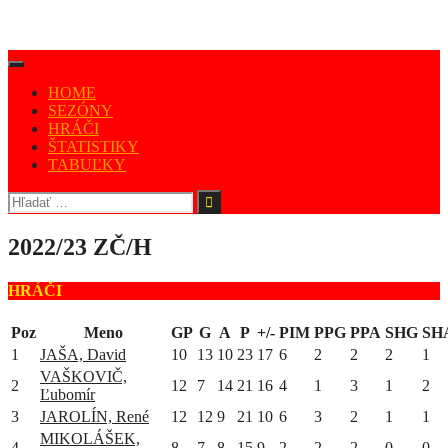
HOME
SEZÓNY
HRÁČI
ŠTATISTIKY
TABUĽKY
2022/23 ZČ/H
HRÁČI
Poz
Meno
GP
G
A
P
+/-
PIM
PPG
PPA
SHG
SH
1
JAŠA, David
10
13
10
23
17
6
2
2
2
1
VAŠKOVIČ,
2
12
7
14
21
16
4
1
3
1
2
Ľubomír
3
JAROLÍN, René
12
12
9
21
10
6
3
2
1
1
MIKOLÁŠEK,
4
8
7
8
15
9
2
2
2
0
0