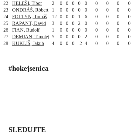
22
HELEŠI, Tibor
2
0
0
0
0
0
0
0
0
0
23
ONDRÁŠ, Róbert
1
0
0
0
0
0
0
0
0
0
24
FOLTÝN, Tomáš
12
0
0
0
1
6
0
0
0
0
25
RAPANT, David
3
0
0
0
2
0
0
0
0
0
26
FIAN, Rudolf
1
0
0
0
0
0
0
0
0
0
27
DEMJAN, Timotej
5
0
0
0
0
2
0
0
0
0
28
KUKLIŠ, Jakub
4
0
0
0
-2
4
0
0
0
0
#hokejsenica
ÚVOD
SEZÓNY
HRÁČI
ŠTATISTIKY
TABUĽKY
INFO
POĎAKOVANIE
PRIPRAVUJEME
SLEDUJTE