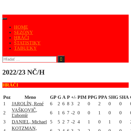
HOME
SEZÓNY
HRÁČI
ŠTATISTIKY
TABUĽKY
2022/23 NČ/H
HRÁČI
Poz
Meno
GP
G
A
P
+/-
PIM
PPG
PPA
SHG
SHA
1
JAROLÍN, René
6
2
6
8
3
2
0
2
0
0
VAŠKOVIČ,
2
6
1
6
7
-2
0
0
1
0
0
Ľubomír
3
DANIEL, Michael
5
5
2
7
-2
4
1
0
1
0
KOTZMAN,
4
6
2
4
6
3
2
2
0
0
0