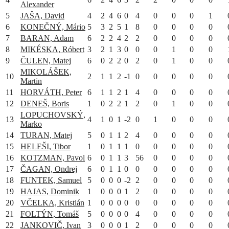
Alexander
5
JAŠA, David
4
2
4
6
0
4
0
0
0
1
6
KONEČNÝ, Mário
5
3
2
5
1
8
0
0
0
0
7
BARAN, Adam
6
2
2
4
2
2
0
0
0
0
8
MIKÉSKA, Róbert
3
2
1
3
0
0
0
1
0
0
9
ČULEN, Matej
6
0
2
2
0
2
0
1
0
0
MIKOLÁŠEK,
10
2
1
1
2
-1
0
0
0
0
0
Martin
11
HORVÁTH, Peter
6
1
1
2
1
4
0
0
0
0
12
DENEŠ, Boris
1
0
2
2
1
2
0
1
0
0
LOPUCHOVSKÝ,
13
4
1
0
1
-2
0
1
0
0
0
Marko
14
TURAN, Matej
5
0
1
1
2
4
0
0
0
0
15
HELEŠI, Tibor
1
0
1
1
1
0
0
0
0
0
16
KOTZMAN, Pavol
6
0
1
1
3
56
0
0
0
0
17
ČAGAN, Ondrej
6
0
1
1
0
0
0
0
0
0
18
FUNTEK, Samuel
5
0
0
0
-2
2
0
0
0
0
19
HAJAS, Dominik
1
0
0
0
1
2
0
0
0
0
20
VČELKA, Kristián
1
0
0
0
0
0
0
0
0
0
21
FOLTÝN, Tomáš
5
0
0
0
0
4
0
0
0
0
22
JANKOVIČ, Ivan
3
0
0
0
1
2
0
0
0
0