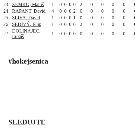
23
ZEMKO, Matúš
1
0
0
0
0
2
0
0
0
0
24
RAPANT, David
4
0
0
0
2
0
0
0
0
0
25
SLIVA, Dávid
1
0
0
0
1
0
0
0
0
0
26
ŠEDIVÝ, Filip
1
0
0
0
0
2
0
0
0
0
DOLINAJEC,
27
1
0
0
0
0
0
0
0
0
0
Lukáš
#hokejsenica
ÚVOD
SEZÓNY
HRÁČI
ŠTATISTIKY
TABUĽKY
INFO
POĎAKOVANIE
PRIPRAVUJEME
SLEDUJTE