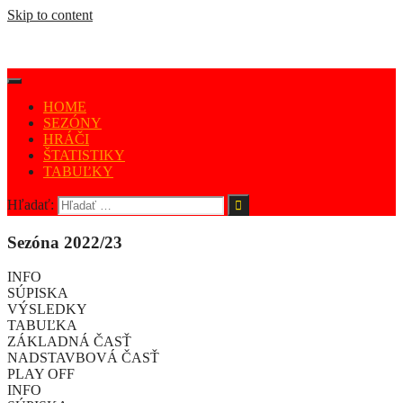
Skip to content
HOME
SEZÓNY
HRÁČI
ŠTATISTIKY
TABUĽKY
Hľadať:
Sezóna 2022/23
INFO
SÚPISKA
VÝSLEDKY
TABUĽKA
ZÁKLADNÁ ČASŤ
NADSTAVBOVÁ ČASŤ
PLAY OFF
INFO