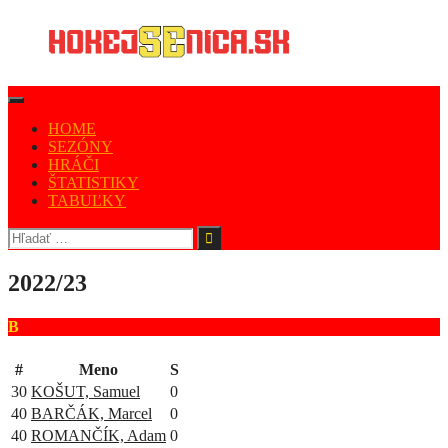
HOME
SEZÓNY
HRÁČI
ŠTATISTIKY
TABUĽKY
2022/23
B
#
Meno
S
30
KOŠUT, Samuel
0
40
BARČÁK, Marcel
0
40
ROMANČÍK, Adam
0