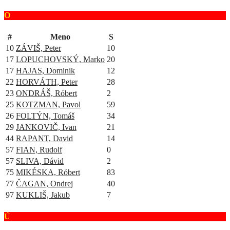
O
#
Meno
S
10
ZÁVIŠ, Peter
10
17
LOPUCHOVSKÝ, Marko
20
17
HAJAS, Dominik
12
22
HORVÁTH, Peter
28
23
ONDRÁŠ, Róbert
2
25
KOTZMAN, Pavol
59
26
FOLTÝN, Tomáš
34
29
JANKOVIČ, Ivan
21
44
RAPANT, David
14
57
FIAN, Rudolf
0
57
SLIVA, Dávid
2
75
MIKÉSKA, Róbert
83
77
ČAGAN, Ondrej
40
97
KUKLIŠ, Jakub
7
Ú