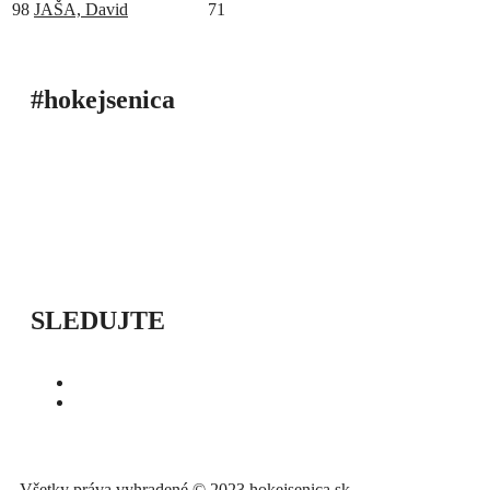
98
JAŠA, David
71
#hokejsenica
ÚVOD
SEZÓNY
HRÁČI
ŠTATISTIKY
TABUĽKY
INFO
POĎAKOVANIE
PRIPRAVUJEME
SLEDUJTE
Všetky práva vyhradené © 2023 hokejsenica.sk