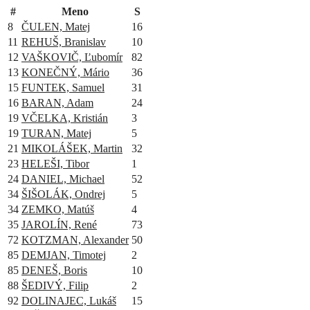
#
Meno
S
8
ČULEN, Matej
16
11
REHUŠ, Branislav
10
12
VAŠKOVIČ, Ľubomír
82
13
KONEČNÝ, Mário
36
15
FUNTEK, Samuel
31
16
BARAN, Adam
24
19
VČELKA, Kristián
3
19
TURAN, Matej
5
21
MIKOLÁŠEK, Martin
32
23
HELEŠI, Tibor
1
24
DANIEL, Michael
52
34
ŠIŠOLÁK, Ondrej
5
34
ZEMKO, Matúš
4
35
JAROLÍN, René
73
72
KOTZMAN, Alexander
50
85
DEMJAN, Timotej
2
85
DENEŠ, Boris
10
88
ŠEDIVÝ, Filip
2
92
DOLINAJEC, Lukáš
15