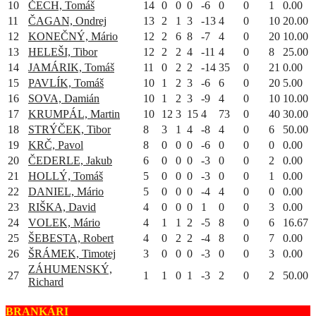
10
ČECH, Tomáš
14
0
0
0
-6
0
0
1
0.00
11
ČAGAN, Ondrej
13
2
1
3
-13
4
0
10
20.00
12
KONEČNÝ, Mário
12
2
6
8
-7
4
0
20
10.00
13
HELEŠI, Tibor
12
2
2
4
-11
4
0
8
25.00
14
JAMÁRIK, Tomáš
11
0
2
2
-14
35
0
21
0.00
15
PAVLÍK, Tomáš
10
1
2
3
-6
6
0
20
5.00
16
SOVA, Damián
10
1
2
3
-9
4
0
10
10.00
17
KRUMPÁL, Martin
10
12
3
15
4
73
0
40
30.00
18
STRÝČEK, Tibor
8
3
1
4
-8
4
0
6
50.00
19
KRČ, Pavol
8
0
0
0
-6
0
0
0
0.00
20
ČEDERLE, Jakub
6
0
0
0
-3
0
0
2
0.00
21
HOLLÝ, Tomáš
5
0
0
0
-3
0
0
1
0.00
22
DANIEL, Mário
5
0
0
0
-4
4
0
0
0.00
23
RIŠKA, David
4
0
0
0
1
0
0
3
0.00
24
VOLEK, Mário
4
1
1
2
-5
8
0
6
16.67
25
ŠEBESTA, Robert
4
0
2
2
-4
8
0
7
0.00
26
ŠRÁMEK, Timotej
3
0
0
0
-3
0
0
3
0.00
ZÁHUMENSKÝ,
27
1
1
0
1
-3
2
0
2
50.00
Richard
BRANKÁRI