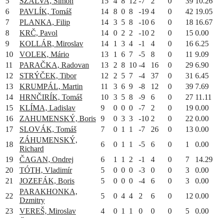
5
SZALVA, Šimon
15
4
8
12
-7
2
0
39
10.26
6
PAVLÍK, Tomáš
14
8
0
8
-19
4
0
42
19.05
7
PLANKA, Filip
14
3
5
8
-10
6
0
18
16.67
8
KRČ, Pavol
14
0
2
2
-10
2
0
15
0.00
9
KOLLÁR, Miroslav
14
1
3
4
-1
4
0
16
6.25
10
VOLEK, Mário
13
1
6
7
-5
8
0
11
9.09
11
PARAČKA, Radovan
13
2
8
10
-4
16
0
29
6.90
12
STRÝČEK, Tibor
12
2
5
7
-4
37
0
31
6.45
13
KRUMPÁL, Martin
11
3
6
9
-8
12
0
39
7.69
14
HRNČIRÍK, Tomáš
10
3
5
8
-9
6
0
27
11.11
15
KLÍMA, Ladislav
9
0
0
0
-7
2
0
19
0.00
16
ZAHUMENSKÝ, Boris
9
0
3
3
-10
2
0
22
0.00
17
SLOVÁK, Tomáš
7
0
1
1
-7
26
0
13
0.00
ZÁHUMENSKÝ,
18
6
0
1
1
-5
6
0
1
0.00
Richard
19
ČAGAN, Ondrej
6
1
1
2
-1
4
0
7
14.29
20
TÓTH, Vladimír
5
0
0
0
-3
0
0
3
0.00
21
JOZEFÁK, Boris
5
0
0
0
-4
6
0
3
0.00
PARAKHONKA,
22
5
0
4
4
2
6
0
12
0.00
Dzmitry
23
VEREŠ, Miroslav
4
0
1
1
0
0
0
5
0.00