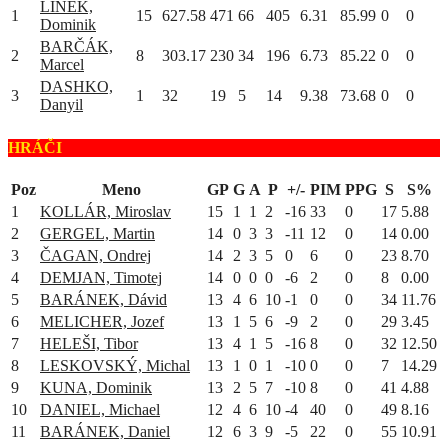
LÍNEK,
1
15
627.58
471
66
405
6.31
85.99
0
0
Dominik
BARČÁK,
2
8
303.17
230
34
196
6.73
85.22
0
0
Marcel
DASHKO,
3
1
32
19
5
14
9.38
73.68
0
0
Danyil
HRÁČI
Poz
Meno
GP
G
A
P
+/-
PIM
PPG
S
S%
1
KOLLÁR, Miroslav
15
1
1
2
-16
33
0
17
5.88
2
GERGEL, Martin
14
0
3
3
-11
12
0
14
0.00
3
ČAGAN, Ondrej
14
2
3
5
0
6
0
23
8.70
4
DEMJAN, Timotej
14
0
0
0
-6
2
0
8
0.00
5
BARÁNEK, Dávid
13
4
6
10
-1
0
0
34
11.76
6
MELICHER, Jozef
13
1
5
6
-9
2
0
29
3.45
7
HELEŠI, Tibor
13
4
1
5
-16
8
0
32
12.50
8
LESKOVSKÝ, Michal
13
1
0
1
-10
0
0
7
14.29
9
KUNA, Dominik
13
2
5
7
-10
8
0
41
4.88
10
DANIEL, Michael
12
4
6
10
-4
40
0
49
8.16
11
BARÁNEK, Daniel
12
6
3
9
-5
22
0
55
10.91