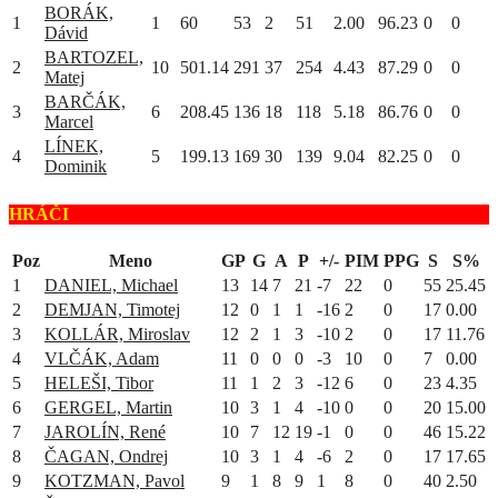
BORÁK,
1
1
60
53
2
51
2.00
96.23
0
0
Dávid
BARTOZEL,
2
10
501.14
291
37
254
4.43
87.29
0
0
Matej
BARČÁK,
3
6
208.45
136
18
118
5.18
86.76
0
0
Marcel
LÍNEK,
4
5
199.13
169
30
139
9.04
82.25
0
0
Dominik
HRÁČI
Poz
Meno
GP
G
A
P
+/-
PIM
PPG
S
S%
1
DANIEL, Michael
13
14
7
21
-7
22
0
55
25.45
2
DEMJAN, Timotej
12
0
1
1
-16
2
0
17
0.00
3
KOLLÁR, Miroslav
12
2
1
3
-10
2
0
17
11.76
4
VLČÁK, Adam
11
0
0
0
-3
10
0
7
0.00
5
HELEŠI, Tibor
11
1
2
3
-12
6
0
23
4.35
6
GERGEL, Martin
10
3
1
4
-10
0
0
20
15.00
7
JAROLÍN, René
10
7
12
19
-1
0
0
46
15.22
8
ČAGAN, Ondrej
10
3
1
4
-6
2
0
17
17.65
9
KOTZMAN, Pavol
9
1
8
9
1
8
0
40
2.50