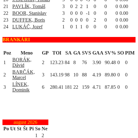
21
PAVLÍK, Tomáš
3
0
2
2
1
0
0
0
0.00
22
BOOR, Stanislav
3
0
0
0
-1
0
0
0
0.00
23
DUFFEK, Boris
2
0
0
0
0
2
0
0
0.00
24
LUKÁČ, Jozef
1
0
1
1
0
0
0
0
0.00
BRANKÁRI
Poz
Meno
GP
TOI
SA
GA
SVS
GAA
SV%
SO
PIM
BORÁK,
1
2
123.23
84
8
76
3.90
90.48
0
0
Dávid
BARČÁK,
2
3
143.19
98
10
88
4.19
89.80
0
0
Marcel
LÍNEK,
3
6
280.41
181
22
159
4.71
87.85
0
0
Dominik
august 2026
Po
Ut
St
Št
Pi
So
Ne
1
2