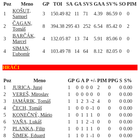
Poz
Meno
GP
TOI
SA
GA
SVS
GAA
SV%
SO
PIM
KOŠUT,
1
3
150.49
82
11
71
4.39
86.59
0
0
Samuel
ČAGAN,
2
8
394.38
295
43
252
6.54
85.42
0
2
Tomáš
BARČÁK,
3
4
132.05
87
13
74
5.91
85.06
0
0
Marcel
SIMAN,
4
4
103.49
78
14
64
8.12
82.05
0
0
Ľubomír
HRÁČI
Poz
Meno
GP
G
A
P
+/-
PIM
PPG
S
S%
1
JURICA, Juraj
1
0
0
0
0
2
0
0
0.00
2
VEREŠ, Miroslav
1
0
0
0
0
0
0
0
0.00
3
JAMÁRIK, Tomáš
1
1
2
3
-2
4
0
0
0.00
4
ČECH, Tomáš
1
0
0
0
-1
0
0
0
0.00
5
KONEČNÝ, Mário
1
0
1
1
1
0
0
0
0.00
6
VAŇA, Lukáš
1
1
1
2
-1
0
0
0
0.00
7
PLANKA, Filip
1
0
1
1
1
0
0
0
0.00
8
ŠIMEK, Eduard
1
1
0
1
-1
0
0
0
0.00