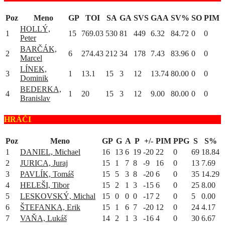
Poz
Meno
GP
TOI
SA
GA
SVS
GAA
SV%
SO
PIM
HOLLÝ,
1
15
769.03
530
81
449
6.32
84.72
0
0
Peter
BARČÁK,
2
6
274.43
212
34
178
7.43
83.96
0
0
Marcel
LÍNEK,
3
1
13.1
15
3
12
13.74
80.00
0
0
Dominik
BEDERKA,
4
1
20
15
3
12
9.00
80.00
0
0
Branislav
HRÁČI
Poz
Meno
GP
G
A
P
+/-
PIM
PPG
S
S%
1
DANIEL, Michael
16
13
6
19
-20
22
0
69
18.84
2
JURICA, Juraj
15
1
7
8
-9
16
0
13
7.69
3
PAVLÍK, Tomáš
15
5
3
8
-20
6
0
35
14.29
4
HELEŠI, Tibor
15
2
1
3
-15
6
0
25
8.00
5
LESKOVSKÝ, Michal
15
0
0
0
-17
2
0
5
0.00
6
ŠTEFANKA, Erik
15
1
6
7
-20
12
0
24
4.17
7
VAŇA, Lukáš
14
2
1
3
-16
4
0
30
6.67