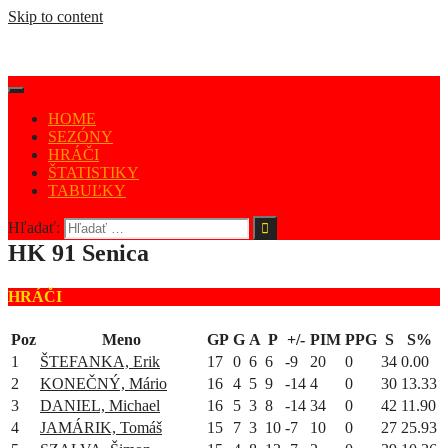
Skip to content
HOME
SEZÓNY
HRÁČI
ŠTATISTIKY
TABUĽKY
Hľadať:
HK 91 Senica
HRÁČI
Poz
Meno
GP
G
A
P
+/-
PIM
PPG
S
S%
1
ŠTEFANKA, Erik
17
0
6
6
-9
20
0
34
0.00
2
KONEČNÝ, Mário
16
4
5
9
-14
4
0
30
13.33
3
DANIEL, Michael
16
5
3
8
-14
34
0
42
11.90
4
JAMÁRIK, Tomáš
15
7
3
10
-7
10
0
27
25.93