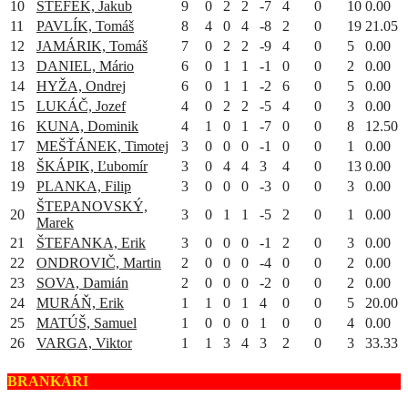
10
ŠTEFEK, Jakub
9
0
2
2
-7
4
0
10
0.00
11
PAVLÍK, Tomáš
8
4
0
4
-8
2
0
19
21.05
12
JAMÁRIK, Tomáš
7
0
2
2
-9
4
0
5
0.00
13
DANIEL, Mário
6
0
1
1
-1
0
0
2
0.00
14
HYŽA, Ondrej
6
0
1
1
-2
6
0
5
0.00
15
LUKÁČ, Jozef
4
0
2
2
-5
4
0
3
0.00
16
KUNA, Dominik
4
1
0
1
-7
0
0
8
12.50
17
MEŠŤÁNEK, Timotej
3
0
0
0
-1
0
0
1
0.00
18
ŠKÁPIK, Ľubomír
3
0
4
4
3
4
0
13
0.00
19
PLANKA, Filip
3
0
0
0
-3
0
0
3
0.00
ŠTEPANOVSKÝ,
20
3
0
1
1
-5
2
0
1
0.00
Marek
21
ŠTEFANKA, Erik
3
0
0
0
-1
2
0
3
0.00
22
ONDROVIČ, Martin
2
0
0
0
-4
0
0
2
0.00
23
SOVA, Damián
2
0
0
0
-2
0
0
2
0.00
24
MURÁŇ, Erik
1
1
0
1
4
0
0
5
20.00
25
MATÚŠ, Samuel
1
0
0
0
1
0
0
4
0.00
26
VARGA, Viktor
1
1
3
4
3
2
0
3
33.33
BRANKÁRI