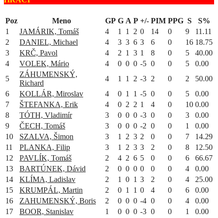
Poz
Meno
GP
G
A
P
+/-
PIM
PPG
S
S%
1
JAMÁRIK, Tomáš
4
1
1
2
0
14
0
9
11.11
2
DANIEL, Michael
4
3
3
6
3
6
0
16
18.75
3
KRČ, Pavol
4
2
1
3
1
8
0
5
40.00
4
VOLEK, Mário
4
0
0
0
-5
0
0
5
0.00
ZÁHUMENSKÝ,
5
4
1
1
2
-3
2
0
2
50.00
Richard
6
KOLLÁR, Miroslav
4
0
1
1
-5
0
0
5
0.00
7
ŠTEFANKA, Erik
4
0
2
2
1
4
0
10
0.00
8
TÓTH, Vladimír
3
0
0
0
-3
0
0
3
0.00
9
ČECH, Tomáš
3
0
0
0
-2
0
0
1
0.00
10
SZALVA, Šimon
3
1
2
3
2
0
0
7
14.29
11
PLANKA, Filip
3
1
2
3
3
2
0
8
12.50
12
PAVLÍK, Tomáš
2
4
2
6
5
0
0
6
66.67
13
BARTÚNEK, Dávid
2
0
0
0
0
0
0
4
0.00
14
KLÍMA, Ladislav
2
1
0
1
3
2
0
4
25.00
15
KRUMPÁL, Martin
2
0
1
1
0
4
0
6
0.00
16
ZAHUMENSKÝ, Boris
2
0
0
0
-4
0
0
4
0.00
17
BOOR, Stanislav
1
0
0
0
-3
0
0
1
0.00