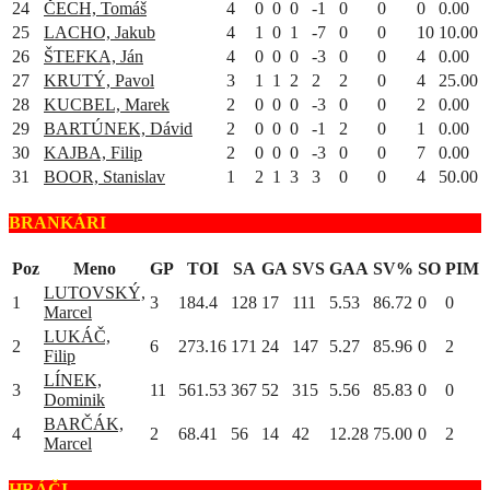
24
ČECH, Tomáš
4
0
0
0
-1
0
0
0
0.00
25
LACHO, Jakub
4
1
0
1
-7
0
0
10
10.00
26
ŠTEFKA, Ján
4
0
0
0
-3
0
0
4
0.00
27
KRUTÝ, Pavol
3
1
1
2
2
2
0
4
25.00
28
KUCBEL, Marek
2
0
0
0
-3
0
0
2
0.00
29
BARTÚNEK, Dávid
2
0
0
0
-1
2
0
1
0.00
30
KAJBA, Filip
2
0
0
0
-3
0
0
7
0.00
31
BOOR, Stanislav
1
2
1
3
3
0
0
4
50.00
BRANKÁRI
Poz
Meno
GP
TOI
SA
GA
SVS
GAA
SV%
SO
PIM
LUTOVSKÝ,
1
3
184.4
128
17
111
5.53
86.72
0
0
Marcel
LUKÁČ,
2
6
273.16
171
24
147
5.27
85.96
0
2
Filip
LÍNEK,
3
11
561.53
367
52
315
5.56
85.83
0
0
Dominik
BARČÁK,
4
2
68.41
56
14
42
12.28
75.00
0
2
Marcel
HRÁČI