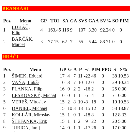
BRANKÁRI
Poz
Meno
GP
TOI
SA
GA
SVS
GAA
SV%
SO
PIM
LUKÁČ,
1
4
163.45
116
9
107
3.30
92.24
0
0
Filip
BARČÁK,
2
3
77.15
62
7
55
5.44
88.71
0
0
Marcel
HRÁČI
Poz
Meno
GP
G
A
P
+/-
PIM
PPG
S
S%
1
ŠIMEK, Eduard
17
4
7
11
-22
46
0
38
10.53
2
VAŇA, Lukáš
16
3
7
10
-12
0
0
29
10.34
3
PLANKA, Filip
16
0
2
2
-16
2
0
25
0.00
4
LESKOVSKÝ, Michal
16
0
1
1
-6
4
0
7
0.00
5
VEREŠ, Miroslav
15
2
8
10
-8
18
0
19
10.53
6
DANIEL, Michael
15
10
8
18
-15
12
0
53
18.87
7
KOLLÁR, Miroslav
15
1
0
1
-18
8
0
12
8.33
8
ŠTEFANKA, Erik
15
1
1
2
-9
22
0
20
5.00
9
JURICA, Juraj
14
0
1
1
-17
26
0
17
0.00