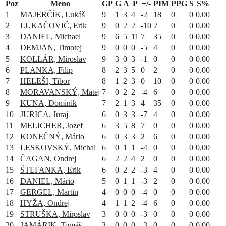
Poz
Meno
GP
G
A
P
+/-
PIM
PPG
S
S%
1
MAJERČÍK, Lukáš
9
1
3
4
-2
18
0
0
0.00
2
LUKAČOVIČ, Erik
9
0
2
2
-10
2
0
0
0.00
3
DANIEL, Michael
9
6
5
11
7
35
0
0
0.00
4
DEMJAN, Timotej
9
0
0
0
-5
4
0
0
0.00
5
KOLLÁR, Miroslav
9
3
0
3
-1
0
0
0
0.00
6
PLANKA, Filip
8
2
3
5
0
2
0
0
0.00
7
HELEŠI, Tibor
8
1
2
3
0
10
0
0
0.00
8
MORAVANSKÝ, Matej
7
0
2
2
-4
6
0
0
0.00
9
KUNA, Dominik
7
2
1
3
4
35
0
0
0.00
10
JURICA, Juraj
6
0
3
3
-7
4
0
0
0.00
11
MELICHER, Jozef
6
3
5
8
7
0
0
0
0.00
12
KONEČNÝ, Mário
6
0
3
3
2
6
0
0
0.00
13
LESKOVSKÝ, Michal
6
0
1
1
-4
0
0
0
0.00
14
ČAGAN, Ondrej
6
2
2
4
2
0
0
0
0.00
15
ŠTEFANKA, Erik
6
0
2
2
-3
4
0
0
0.00
16
DANIEL, Mário
5
0
1
1
-3
2
0
0
0.00
17
GERGEL, Martin
4
0
0
0
-4
0
0
0
0.00
18
HYŽA, Ondrej
4
1
1
2
-4
6
0
0
0.00
19
STRUŠKA, Miroslav
3
0
0
0
-3
0
0
0
0.00
20
JAMÁRIK, Tomáš
3
0
0
0
-3
0
0
0
0.00