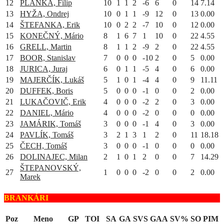
12
PLANKA, Filip
10
1
1
2
-6
6
0
14
7.14
13
HYŽA, Ondrej
10
0
1
1
-9
12
0
13
0.00
14
ŠTEFANKA, Erik
10
0
2
2
-7
10
0
12
0.00
15
KONEČNÝ, Mário
8
1
6
7
1
10
0
22
4.55
16
GRELL, Martin
8
1
1
2
-9
2
0
22
4.55
17
BOOR, Stanislav
7
0
0
0
-10
2
0
5
0.00
18
JURICA, Juraj
6
0
1
1
-5
4
0
6
0.00
19
MAJERČÍK, Lukáš
5
1
0
1
-4
4
0
9
11.11
20
DUFFEK, Boris
5
0
0
0
-1
0
0
2
0.00
21
LUKAČOVIČ, Erik
4
0
0
0
-2
2
0
3
0.00
22
DANIEL, Mário
4
0
0
0
-2
0
0
0
0.00
23
JAMÁRIK, Tomáš
3
0
0
0
-1
4
0
3
0.00
24
PAVLÍK, Tomáš
3
2
1
3
1
2
0
11
18.18
25
ČECH, Tomáš
3
0
0
0
-1
0
0
0
0.00
26
DOLINAJEC, Milan
2
1
0
1
2
0
0
7
14.29
ŠTEPANOVSKÝ,
27
1
0
0
0
-2
0
0
2
0.00
Marek
BRANKÁRI
Poz
Meno
GP
TOI
SA
GA
SVS
GAA
SV%
SO
PIM