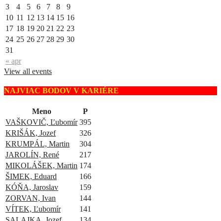
3
4
5
6
7
8
9
10
11
12
13
14
15
16
17
18
19
20
21
22
23
24
25
26
27
28
29
30
31
« apr
View all events
NAJVIAC BODOV V KARIÉRE
Meno
P
VAŠKOVIČ, Ľubomír
395
KRIŠÁK, Jozef
326
KRUMPÁL, Martin
304
JAROLÍN, René
217
MIKOLÁŠEK, Martin
174
ŠIMEK, Eduard
166
KÓŇA, Jaroslav
159
ZORVAN, Ivan
144
VÍTEK, Ľubomír
141
SALAJKA, Jozef
134