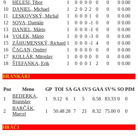
9
HELEŠI, Tibor
1
0
0
0
0
0
0
0
0.00
10
DANIEL, Michael
1
2
0
2
2
0
0
0
0.00
11
LESKOVSKÝ, Michal
1
0
0
0
1
0
0
0
0.00
12
SOVA, Damián
1
0
0
0
-1
0
0
0
0.00
13
DANIEL, Mário
1
0
0
0
-1
0
0
0
0.00
14
VOLEK, Mário
1
0
0
0
-3
0
0
0
0.00
15
ZÁHUMENSKÝ, Richard
1
0
0
0
-1
4
0
0
0.00
16
ČAGAN, Ondrej
1
0
0
0
0
0
0
0
0.00
17
KOLLÁR, Miroslav
1
0
0
0
0
0
0
0
0.00
18
ŠTEFANKA, Erik
1
0
0
0
1
2
0
0
0.00
BRANKÁRI
Poz
Meno
GP
TOI
SA
GA
SVS
GAA
SV%
SO
PIM
BEDERKA,
1
1
9.12
6
1
5
6.58
83.33
0
0
Branislav
BARČÁK,
2
1
50.48
28
7
21
8.32
75.00
0
0
Marcel
HRÁČI