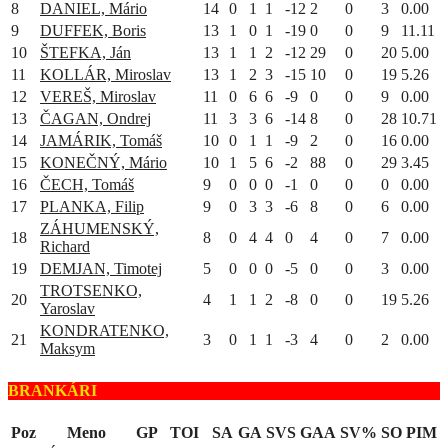
8
DANIEL, Mário
14
0
1
1
-12
2
0
3
0.00
9
DUFFEK, Boris
13
1
0
1
-19
0
0
9
11.11
10
ŠTEFKA, Ján
13
1
1
2
-12
29
0
20
5.00
11
KOLLÁR, Miroslav
13
1
2
3
-15
10
0
19
5.26
12
VEREŠ, Miroslav
11
0
6
6
-9
0
0
9
0.00
13
ČAGAN, Ondrej
11
3
3
6
-14
8
0
28
10.71
14
JAMÁRIK, Tomáš
10
0
1
1
-9
2
0
16
0.00
15
KONEČNÝ, Mário
10
1
5
6
-2
88
0
29
3.45
16
ČECH, Tomáš
9
0
0
0
-1
0
0
0
0.00
17
PLANKA, Filip
9
0
3
3
-6
8
0
6
0.00
ZÁHUMENSKÝ,
18
8
0
4
4
0
4
0
7
0.00
Richard
19
DEMJAN, Timotej
5
0
0
0
-5
0
0
3
0.00
TROTSENKO,
20
4
1
1
2
-8
0
0
19
5.26
Yaroslav
KONDRATENKO,
21
3
0
1
1
-3
4
0
2
0.00
Maksym
BRANKÁRI
Poz
Meno
GP
TOI
SA
GA
SVS
GAA
SV%
SO
PIM